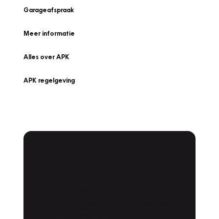
Garageafspraak
Meer informatie
Alles over APK
APK regelgeving
APK Keuring bij
Vakgarage!
Is het weer tijd voor de jaarlijkse APK? Ga
snel naar Vakgarage bij u in de buurt, en ga
zonder zorgen de weg op!