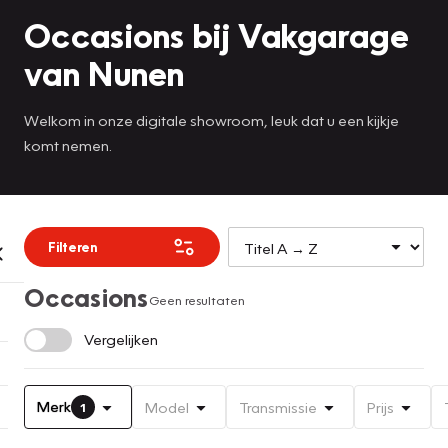
Occasions bij Vakgarage
van Nunen
Welkom in onze digitale showroom, leuk dat u een kijkje
komt nemen.
Filteren
Occasions
Geen resultaten
Vergelijken
Merk
Model
Transmissie
Prijs
1