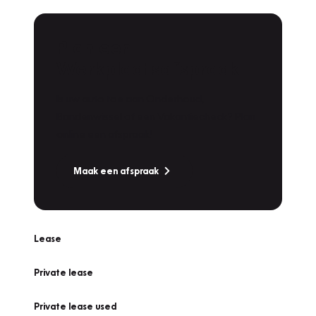
Plan een
Werkplaatsafspraak
Is uw auto toe aan Onderhoud,
Bandenwissel of een Vakantiecheck? Plan
online een afspraak!
Maak een afspraak
Lease
Private lease
Private lease used