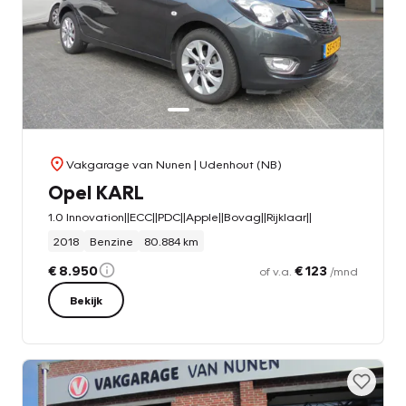
Vakgarage van Nunen
| Udenhout (NB)
Opel KARL
1.0 Innovation||ECC||PDC||Apple||Bovag||Rijklaar||
2018
Benzine
80.884 km
€ 8.950
€ 123
of v.a.
/mnd
Bekijk