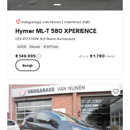
Vakgarage van Nunen
| Udenhout (NB)
Hymer ML-T 580 XPERIENCE
CDI 417-170PK 9G-Tronic Automaat.
2026
Diesel
6.671 km
€ 149.995
€ 1.780
of v.a.
/mnd
Bekijk