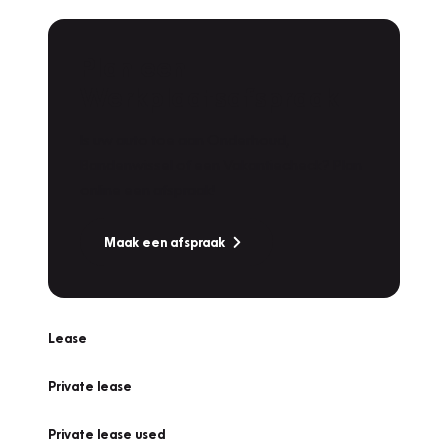
Plan een
Werkplaatsafspraak
Is uw auto toe aan Onderhoud,
Bandenwissel of een Vakantiecheck? Plan
online een afspraak!
Maak een afspraak
Lease
Private lease
Private lease used