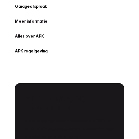
Garageafspraak
Meer informatie
Alles over APK
APK regelgeving
APK Keuring bij
Vakgarage!
Is het weer tijd voor de jaarlijkse APK? Ga
snel naar Vakgarage bij u in de buurt, en ga
zonder zorgen de weg op!