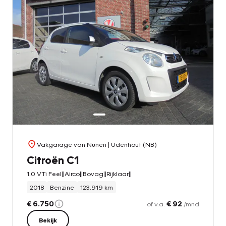
Vakgarage van Nunen
| Udenhout (NB)
Citroën C1
1.0 VTi Feel||Airco||Bovag||Rijklaar||
2018
Benzine
123.919 km
€ 6.750
€ 92
of v.a.
/mnd
Bekijk