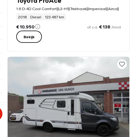
Toyota ProAce
1.6 D-4D Cool Comfort||L3-H1||Trekhaak||Imperiaal||Airco||
2018
Diesel
123.487 km
€ 10.950
€ 138
of v.a.
/mnd
Bekijk