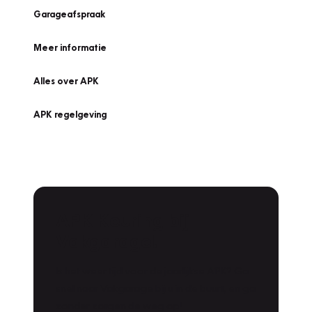
Garageafspraak
Meer informatie
Alles over APK
APK regelgeving
APK Keuring bij
Vakgarage!
Is het weer tijd voor de jaarlijkse APK? Ga
snel naar Vakgarage bij u in de buurt, en ga
zonder zorgen de weg op!