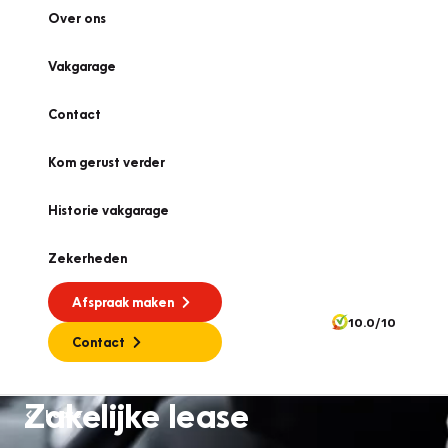
Over ons
Vakgarage
Contact
Kom gerust verder
Historie vakgarage
Zekerheden
Afspraak maken
10.0/10
Contact
Zakelijke lease
Lease