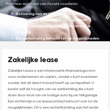
Profiteer optimaal van fiscale voordelen
Activering van de auto op uw balans
Mogelijkheid van een investeringsaftrek
Lager maandbedrag dankzij slottermijn is
mogelijk
Een aanbetaling behoort tot de mogelijkheden
Zakelijke lease
Zakelijke Lease is een interessante financieringsvorm
voor ondernemers en zzp'ers, omdat u kunt investeren
zonder dat dit direct invloed heeft op uw liquiditeit. U
beslist zelf de hoogte van uw aanbetaling die u kunt
doen door inruil van uw huidige auto bij uw Vakgarage.
Een slottermijn in uw leasecontract behoort ook tot de
mogelijkheden. Dit is een restantbetaling aan het einde