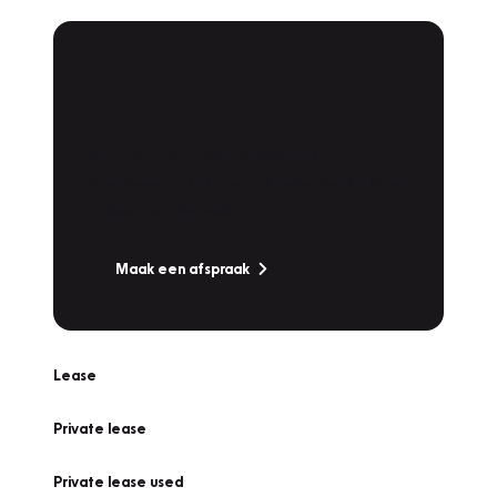
Plan een
Werkplaatsafspraak
Is uw auto toe aan Onderhoud,
Bandenwissel of een Vakantiecheck? Plan
online een afspraak!
Maak een afspraak
Lease
Private lease
Private lease used