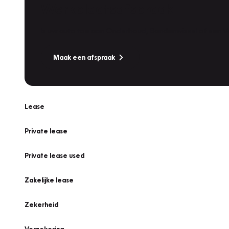
Werkplaatsafspraak
Is uw auto toe aan Onderhoud, Bandenwissel of een Va
Maak een afspraak
Lease
Private lease
Private lease used
Zakelijke lease
Zekerheid