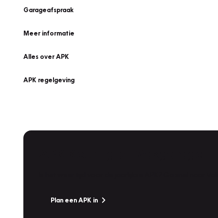
Garageafspraak
Meer informatie
Alles over APK
APK regelgeving
APK Keuring bij Vakgarage!
Is het weer tijd voor de jaarlijkse APK? Ga snel naar V
Plan een APK in