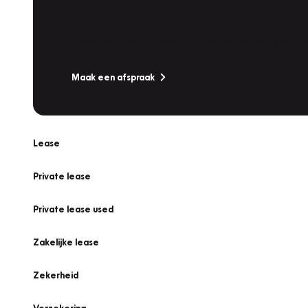
Werkplaatsafspraak
Is uw auto toe aan Onderhoud, Bandenwissel of een Va
Maak een afspraak
Lease
Private lease
Private lease used
Zakelijke lease
Zekerheid