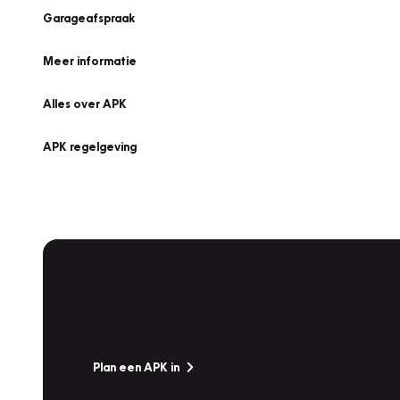
Garageafspraak
Meer informatie
Alles over APK
APK regelgeving
APK Keuring bij Vakgarage!
Is het weer tijd voor de jaarlijkse APK? Ga snel naar V
Plan een APK in