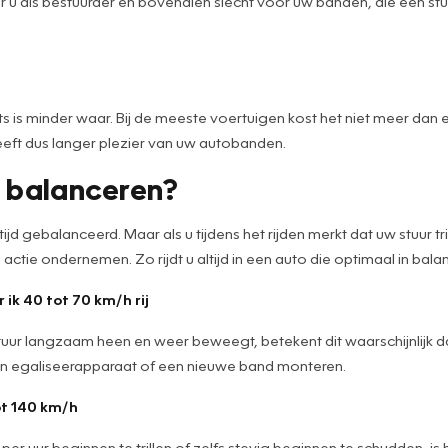
voor u als bestuurder en bovendien slecht voor uw banden, die een s
 is minder waar. Bij de meeste voertuigen kost het niet meer dan e
eeft dus langer plezier van uw autobanden.
 balanceren?
jd gebalanceerd. Maar als u tijdens het rijden merkt dat uw stuur tr
ctie ondernemen. Zo rijdt u altijd in een auto die optimaal in balans
k 40 tot 70 km/h rij
 uw stuur langzaam heen en weer beweegt, betekent dit waarschijnlij
en egaliseerapparaat of een nieuwe band monteren.
tot 140 km/h
m per uur beginnen te trillen of zelfs stevig beginnen te schudden, 