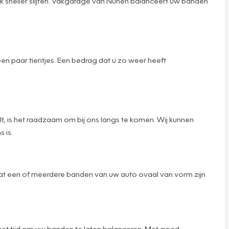
tuk sneller slijten. Vakgarage van Nunen balanceert uw banden
en paar tientjes. Een bedrag dat u zo weer heeft
ilt, is het raadzaam om bij ons langs te komen. Wij kunnen
 is.
k dat een of meerdere banden van uw auto ovaal van vorm zijn
is het tijd om uw banden te laten balanceren. Met goed