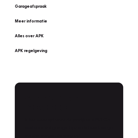
Garageafspraak
Meer informatie
Alles over APK
APK regelgeving
APK Keuring bij
Vakgarage!
Is het weer tijd voor de jaarlijkse APK? Ga
snel naar Vakgarage bij u in de buurt, en ga
zonder zorgen de weg op!