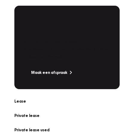
Plan een
Werkplaatsafspraak
Is uw auto toe aan Onderhoud,
Bandenwissel of een Vakantiecheck? Plan
online een afspraak!
Maak een afspraak
Lease
Private lease
Private lease used