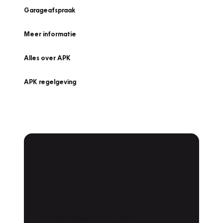
Garageafspraak
Meer informatie
Alles over APK
APK regelgeving
APK Keuring bij
Vakgarage!
Is het weer tijd voor de jaarlijkse APK? Ga
snel naar Vakgarage bij u in de buurt, en ga
zonder zorgen de weg op!