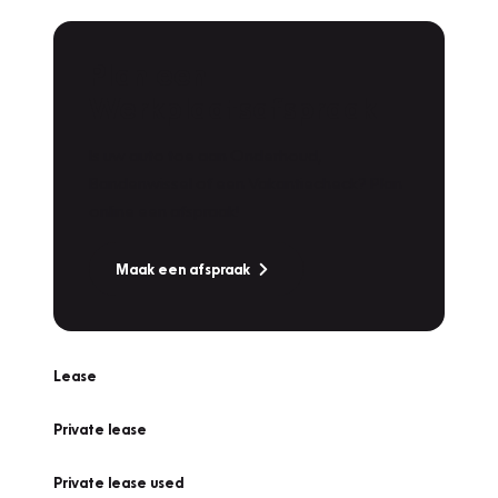
Plan een
Werkplaatsafspraak
Is uw auto toe aan Onderhoud,
Bandenwissel of een Vakantiecheck? Plan
online een afspraak!
Maak een afspraak
Lease
Private lease
Private lease used