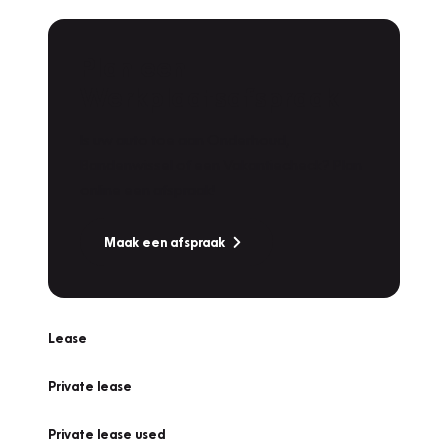
Plan een
Werkplaatsafspraak
Is uw auto toe aan Onderhoud,
Bandenwissel of een Vakantiecheck? Plan
online een afspraak!
Maak een afspraak
Lease
Private lease
Private lease used