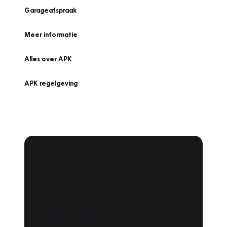
Garageafspraak
Meer informatie
Alles over APK
APK regelgeving
APK Keuring bij
Vakgarage!
Is het weer tijd voor de jaarlijkse APK? Ga
snel naar Vakgarage bij u in de buurt, en ga
zonder zorgen de weg op!