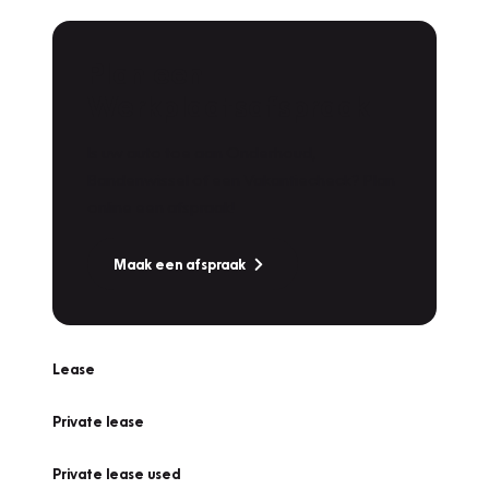
Plan een
Werkplaatsafspraak
Is uw auto toe aan Onderhoud,
Bandenwissel of een Vakantiecheck? Plan
online een afspraak!
Maak een afspraak
Lease
Private lease
Private lease used