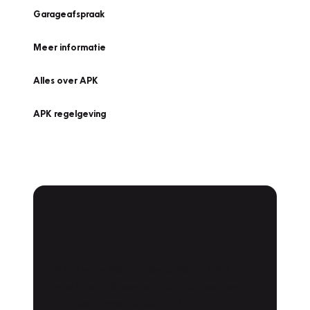
Garageafspraak
Meer informatie
Alles over APK
APK regelgeving
APK Keuring bij
Vakgarage!
Is het weer tijd voor de jaarlijkse APK? Ga
snel naar Vakgarage bij u in de buurt, en ga
zonder zorgen de weg op!