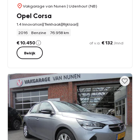
Vakgarage van Nunen
| Udenhout (NB)
Opel Corsa
1.4 Innovation||Trekhaak||Rijklaar||
2016
Benzine
76.958 km
€ 10.450
€ 132
of v.a.
/mnd
Bekijk