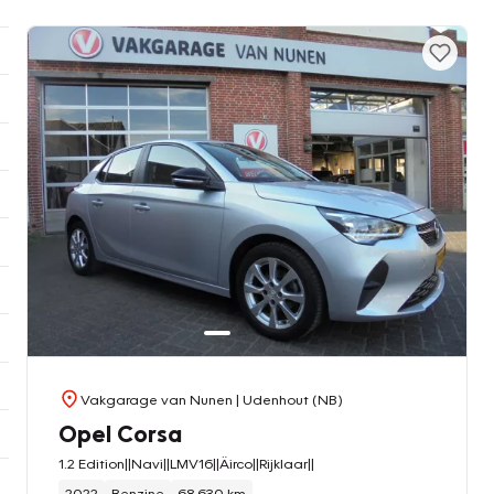
Vakgarage van Nunen
| Udenhout (NB)
Opel Corsa
1.2 Edition||Navi||LMV16||Äirco||Rijklaar||
2022
Benzine
68.630 km