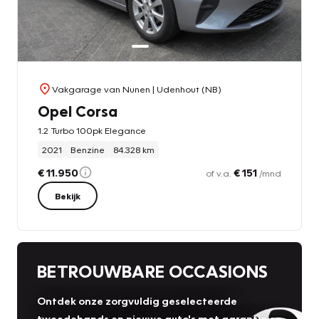
Vakgarage van Nunen
| Udenhout (NB)
Opel Corsa
1.2 Turbo 100pk Elegance
2021
Benzine
84.328 km
€ 11.950
€ 151
of v.a.
/mnd
Bekijk
BETROUWBARE OCCASIONS
Ontdek onze zorgvuldig geselecteerde
tweedehands en nieuwe auto's met garantie en