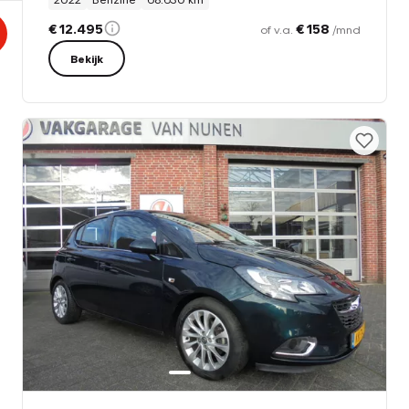
€ 12.495
€ 158
of v.a.
/mnd
Bekijk