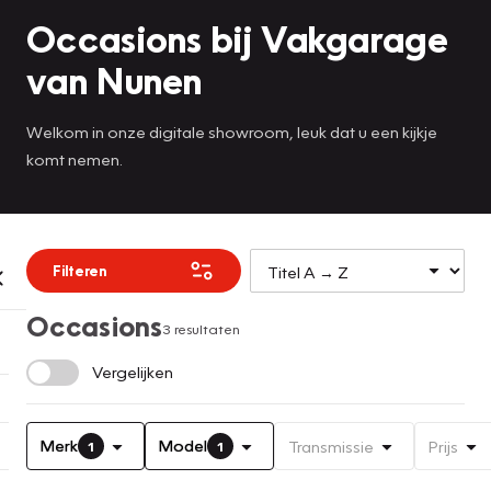
Occasions bij Vakgarage
van Nunen
Welkom in onze digitale showroom, leuk dat u een kijkje
komt nemen.
Filteren
Occasions
3 resultaten
Vergelijken
Merk
Model
Transmissie
Prijs
1
1