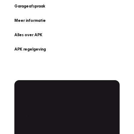
Garageafspraak
Meer informatie
Alles over APK
APK regelgeving
APK Keuring bij
Vakgarage!
Is het weer tijd voor de jaarlijkse APK? Ga
snel naar Vakgarage bij u in de buurt, en ga
zonder zorgen de weg op!