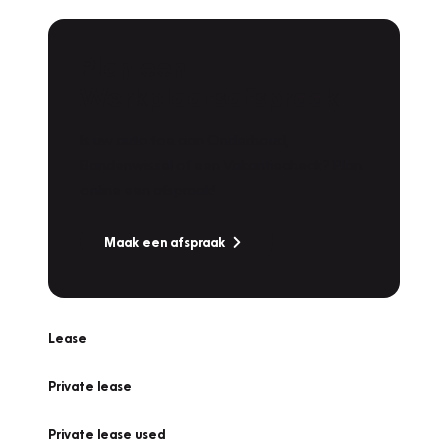
Plan een
Werkplaatsafspraak
Is uw auto toe aan Onderhoud,
Bandenwissel of een Vakantiecheck? Plan
online een afspraak!
Maak een afspraak
Lease
Private lease
Private lease used