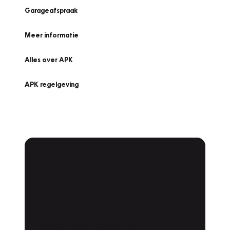
Garageafspraak
Meer informatie
Alles over APK
APK regelgeving
APK Keuring bij
Vakgarage!
Is het weer tijd voor de jaarlijkse APK? Ga
snel naar Vakgarage bij u in de buurt, en ga
zonder zorgen de weg op!