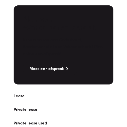
Plan een
Werkplaatsafspraak
Is uw auto toe aan Onderhoud,
Bandenwissel of een Vakantiecheck? Plan
online een afspraak!
Maak een afspraak
Lease
Private lease
Private lease used