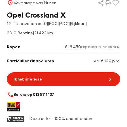
Vakgarage van Nunen
Opel Crossland X
1.2 T. Innovation aut6||ECC||PDC||Rijklaar||
2019
|
Benzine
|
21.422 km
Kopen
€ 16.450
Prijs is incl. BTW en BPM
Particulier financieren
v.a. € 199 p.m.
Ik heb interesse
Bel ons op 013 5111437
Deze auto is 100% onderhouden