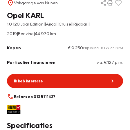
Vakgarage van Nunen
Opel KARL
1.0 120 Jaar Edition||Airco||Cruise||Rijklaar||
2019
|
Benzine
|
44.970 km
Kopen
€ 9.250
Prijs is incl. BTW en BPM
Particulier financieren
v.a. € 127 p.m.
Ik heb interesse
Bel ons op 013 5111437
Specificaties