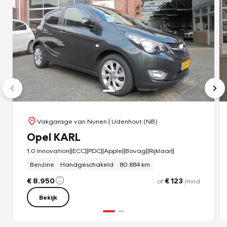
Vakgarage van Nunen
| Udenhout (NB)
Opel KARL
1.0 Innovation||ECC||PDC||Apple||Bovag||Rijklaar||
Benzine
Handgeschakeld
80.884 km
€ 8.950
€ 123
of
/mnd
Bekijk