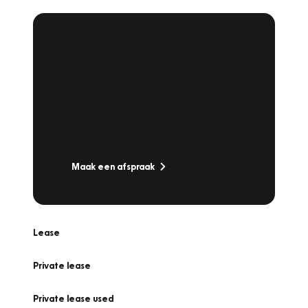
Plan een
Werkplaatsafspraak
Is uw auto toe aan Onderhoud,
Bandenwissel of een Vakantiecheck? Plan
online een afspraak!
Maak een afspraak
Lease
Private lease
Private lease used