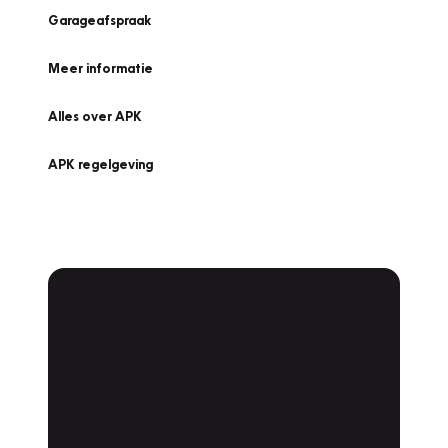
Garageafspraak
Meer informatie
Alles over APK
APK regelgeving
APK Keuring bij
Vakgarage!
Is het weer tijd voor de jaarlijkse APK? Ga
snel naar Vakgarage bij u in de buurt, en ga
zonder zorgen de weg op!