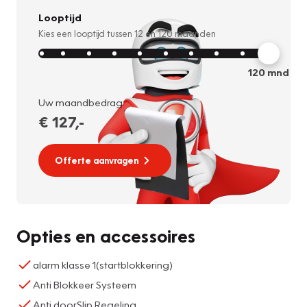
Looptijd
Kies een looptijd tussen
12
en
120
maanden
120
mnd
Uw maandbedrag:
€ 127
,-
Offerte aanvragen
Opties en accessoires
alarm klasse 1(startblokkering)
Anti Blokkeer Systeem
Anti doorSlip Regeling