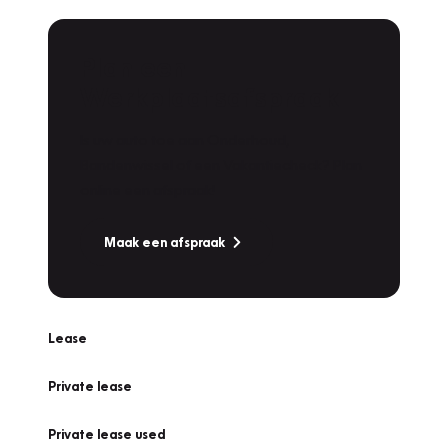
Plan een
Werkplaatsafspraak
Is uw auto toe aan Onderhoud,
Bandenwissel of een Vakantiecheck? Plan
online een afspraak!
Maak een afspraak
Lease
Private lease
Private lease used