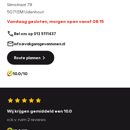
Slimstraat 78
5071 EM Udenhout
Vandaag gesloten, morgen open vanaf 08:15
Bel ons op 013 5111437
info@vakgaragevannunen.nl
Route plannen
10.0/10
Wij krijgen gemiddeld een 10.0
o.b.v. ruim 2 reviews