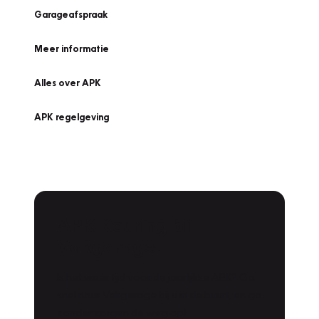
Garageafspraak
Meer informatie
Alles over APK
APK regelgeving
APK Keuring bij
Vakgarage!
Is het weer tijd voor de jaarlijkse APK? Ga
snel naar Vakgarage bij u in de buurt, en ga
zonder zorgen de weg op!