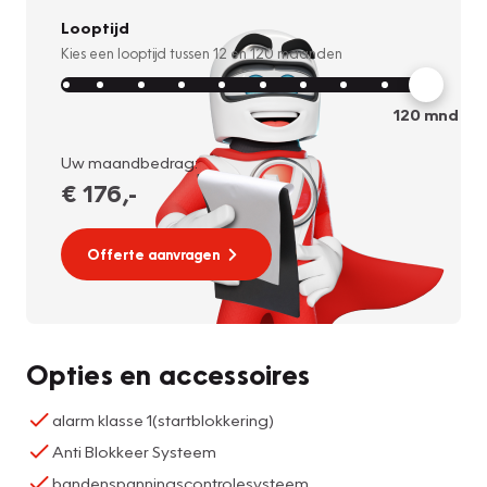
Looptijd
Kies een looptijd tussen
12
en
120
maanden
120
mnd
Uw maandbedrag:
€ 176
,-
Offerte aanvragen
Opties en accessoires
alarm klasse 1(startblokkering)
Anti Blokkeer Systeem
bandenspanningscontrolesysteem