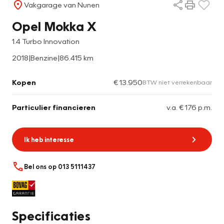
Vakgarage van Nunen
Opel Mokka X
1.4 Turbo Innovation
2018
|
Benzine
|
86.415 km
Kopen
€ 13.950
BTW niet verrekenbaar
Particulier financieren
v.a. € 176 p.m.
Ik heb interesse
Bel ons op 013 5111437
Specificaties