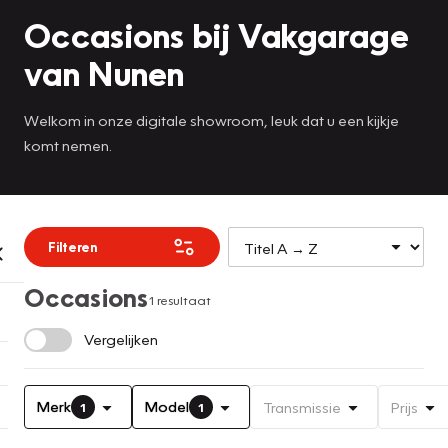
Occasions bij Vakgarage
van Nunen
Welkom in onze digitale showroom, leuk dat u een kijkje
komt nemen.
Filteren
Occasions
1 resultaat
Vergelijken
Merk
Model
Transmissie
Prijs
1
1