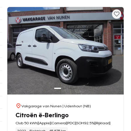
Vakgarage van Nunen
| Udenhout (NB)
Citroën ë-Berlingo
Club 50 kWh||Apple||Camera||PDC||SOH92.5%||Rijklaar||
2022
Elektrisch
45.875 km