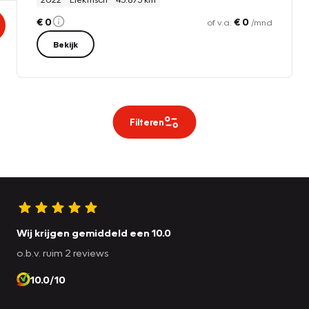
€ 0
€ 0
of v.a.
/mnd
Bekijk
Filteren
Wij krijgen gemiddeld een 10.0
o.b.v. ruim 2 reviews
10.0/10