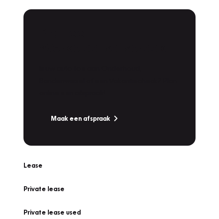
Plan een
Werkplaatsafspraak
Is uw auto toe aan Onderhoud,
Bandenwissel of een Vakantiecheck? Plan
online een afspraak!
Maak een afspraak
Lease
Private lease
Private lease used