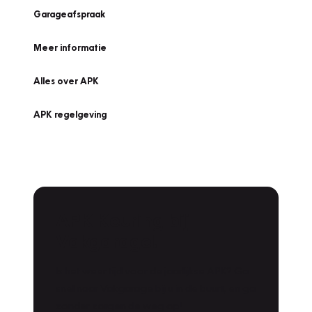
Garageafspraak
Meer informatie
Alles over APK
APK regelgeving
APK Keuring bij
Vakgarage!
Is het weer tijd voor de jaarlijkse APK? Ga
snel naar Vakgarage bij u in de buurt, en ga
zonder zorgen de weg op!